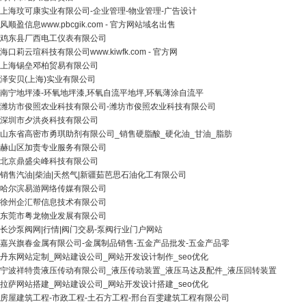
上海玟可康实业有限公司-企业管理-物业管理-广告设计
风顺盈信息www.pbcgik.com - 官方网站域名出售
鸡东县厂西电工仪表有限公司
海口莉云瑄科技有限公司www.kiwfk.com - 官方网
上海锡垒邓柏贸易有限公司
泽安贝(上海)实业有限公司
南宁地坪漆-环氧地坪漆,环氧自流平地坪,环氧薄涂自流平
潍坊市俊照农业科技有限公司-潍坊市俊照农业科技有限公司
深圳市夕洪炎科技有限公司
山东省高密市勇琪助剂有限公司_销售硬脂酸_硬化油_甘油_脂肪
赫山区加责专业服务有限公司
北京鼎盛尖峰科技有限公司
销售汽油|柴油|天然气|新疆茹芭思石油化工有限公司
哈尔滨易游网络传媒有限公司
徐州企汇帮信息技术有限公司
东莞市粤龙物业发展有限公司
长沙泵阀网|行情|阀门交易-泵阀行业门户网站
嘉兴旗春金属有限公司-金属制品销售-五金产品批发-五金产品零
丹东网站定制_网站建设公司_网站开发设计制作_seo优化
宁波祥特贵液压传动有限公司_液压传动装置_液压马达及配件_液压回转装置
拉萨网站搭建_网站建设公司_网站开发设计搭建_seo优化
房屋建筑工程-市政工程-土石方工程-邢台百雯建筑工程有限公司