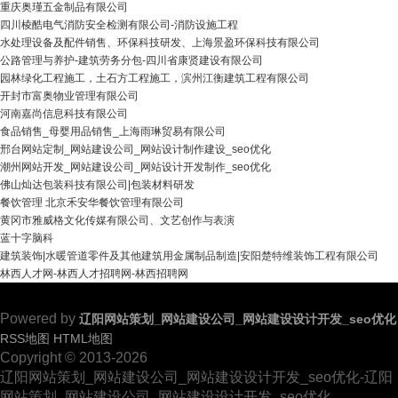
重庆奥瑾五金制品有限公司
四川棱酷电气消防安全检测有限公司-消防设施工程
水处理设备及配件销售、环保科技研发、上海景盈环保科技有限公司
公路管理与养护-建筑劳务分包-四川省康贤建设有限公司
园林绿化工程施工，土石方工程施工，滨州江衡建筑工程有限公司
开封市富奥物业管理有限公司
河南嘉尚信息科技有限公司
食品销售_母婴用品销售_上海雨琳贸易有限公司
邢台网站定制_网站建设公司_网站设计制作建设_seo优化
潮州网站开发_网站建设公司_网站设计开发制作_seo优化
佛山灿达包装科技有限公司|包装材料研发
餐饮管理 北京禾安华餐饮管理有限公司
黄冈市雅威格文化传媒有限公司、文艺创作与表演
蓝十字脑科
建筑装饰|水暖管道零件及其他建筑用金属制品制造|安阳楚特维装饰工程有限公司
林西人才网-林西人才招聘网-林西招聘网
Powered by
辽阳网站策划_网站建设公司_网站建设设计开发_seo优化
RSS地图
HTML地图
Copyright © 2013-2026
辽阳网站策划_网站建设公司_网站建设设计开发_seo优化-辽阳
网站策划_网站建设公司_网站建设设计开发_seo优化