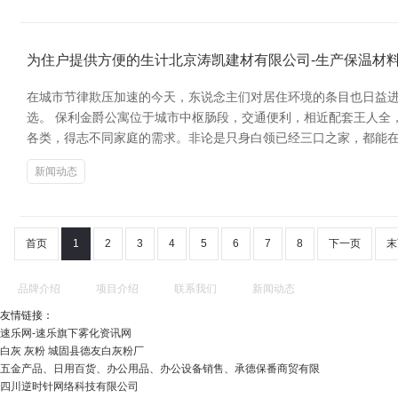
为住户提供方便的生计北京涛凯建材有限公司-生产保温材
在城市节律欺压加速的今天，东说念主们对居住环境的条目也日益进
选。 保利金爵公寓位于城市中枢肠段，交通便利，相近配套王人全
各类，得志不同家庭的需求。非论是只身白领已经三口之家，都能在
新闻动态
首页
1
2
3
4
5
6
7
8
下一页
末
品牌介绍
项目介绍
联系我们
新闻动态
友情链接：
速乐网-速乐旗下雾化资讯网
白灰 灰粉 城固县德友白灰粉厂
五金产品、日用百货、办公用品、办公设备销售、承德保番商贸有限
四川逆时针网络科技有限公司