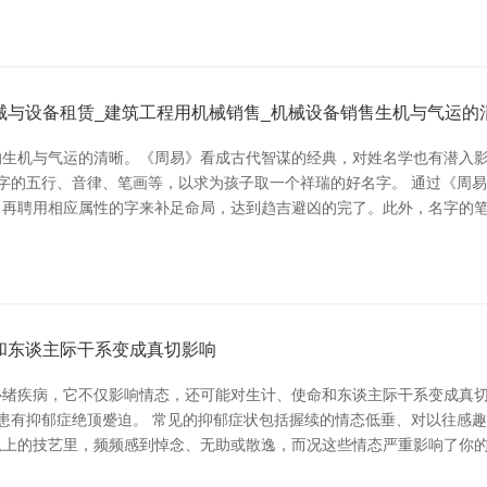
械与设备租赁_建筑工程用机械销售_机械设备销售生机与气运的
生机与气运的清晰。《周易》看成古代智谋的经典，对姓名学也有潜入影
字的五行、音律、笔画等，以求为孩子取一个祥瑞的好名字。 通过《周
，再聘用相应属性的字来补足命局，达到趋吉避凶的完了。此外，名字的
和东谈主际干系变成真切影响
的心绪疾病，它不仅影响情态，还可能对生计、使命和东谈主际干系变成真
患有抑郁症绝顶蹙迫。 常见的抑郁症状包括握续的情态低垂、对以往感
以上的技艺里，频频感到悼念、无助或散逸，而况这些情态严重影响了你