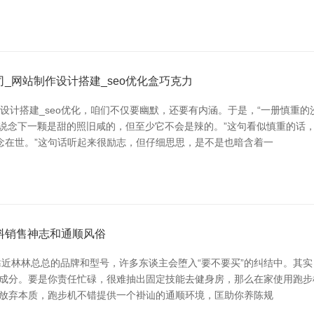
_网站制作设计搭建_seo优化盒巧克力
作设计搭建_seo优化，咱们不仅要幽默，还要有内涵。于是，“一册慎重
知说念下一颗是甜的照旧咸的，但至少它不会是辣的。”这句看似慎重的话
念在世。”这句话听起来很励志，但仔细思思，是不是也暗含着一
料销售神志和通顺风俗
近林林总总的品牌和型号，许多东谈主会堕入“要不要买”的纠结中。其实
要害成分。要是你责任忙碌，很难抽出固定技能去健身房，那么在家使用跑步
而放弃本质，跑步机不错提供一个褂讪的通顺环境，匡助你养陈规