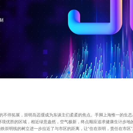
展的不停拓展，崇明岛迟缓成为东谈主们柔柔的焦点。手脚上海惟一的生
环境优胜的区域，相近绿意盎然，空气极新，终点顺应追求健康生计步地
铁崇明线的树立进一步拉近了与市区的距离，让“住在崇明，责任在市区”