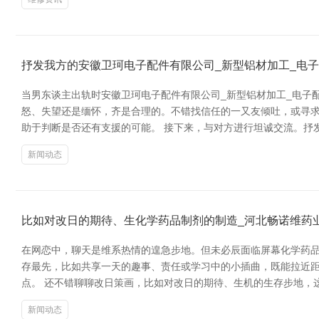
抒发我方的安徽卫珂电子配件有限公司_新型铝材加工_电
当男东谈主出轨时安徽卫珂电子配件有限公司_新型铝材加工_电子
怒、失望还是缅怀，齐是合理的。不错找信任的一又友倾吐，或寻求
助于判断是否还有支援的可能。 接下来，与对方进行坦诚交流。抒
新闻动态
比如对改日的期待、生化学药品制剂的制造_河北畅诺维药
在网恋中，聊天是维系热情的遑急步地。但未必辰面临屏幕化学药品
存最先，比如共享一天的趣事、责任或学习中的小插曲，既能拉近
点。 还不错聊聊改日策画，比如对改日的期待、生机的生存步地，
新闻动态