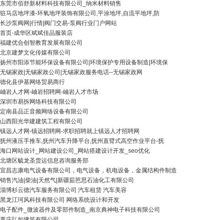
东莞市佰舒新材料科技有限公司_纳米材料销售
驻马店地坪漆-环氧地坪装饰有限公司,平涂地坪,自流平地坪,防
长沙泵阀网|行情|阀门交易-泵阀行业门户网站
首页-成华区斌斌佳品服装店
福建优合创智教育发展有限公司
北京建梦文化传媒有限公司
扬州市阳添节能环保设备有限公司|环境保护专用设备制造|环境保
无锡家政|无锡家政公司|无锡家政服务电话--无锡家政网
德化县伊基网络贸易商行
岫岩人才网-岫岩招聘网-岫岩人才市场
深圳市易拆网络科技有限公司
定南县品正音频网络设备有限公司
山西阳光华建建筑工程有限公司
镇远人才网-镇远招聘网-求职招聘就上镇远人才招聘网
抚州液压手推车,抚州汽车升降平台,抚州直臂式高空作业平台-抚
海口网站设计_网站建设公司_网站搭建设计开发_seo优化
北塘区毓龙圣货运信息咨询服务部
宜昌志康电气设备有限公司，电气设备，机电设备，金属结构件制造
销售汽油|柴油|天然气|新疆茹芭思石油化工有限公司
淄博杉云德汽车服务有限公司 汽车租赁 汽车美容
黑龙江珂风科技有限公司 网络系统设计和开发
电子配件_微波器件及零部件制造_南京典神电子科技有限公司
枣庄弘如建筑有限公司