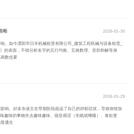
清晰
2026-01-30
响。如今溧阳市日丰机械租赁有限公司_建筑工程机械与设备租赁_
易》的表面，不错分析名字的五行均衡、五格数理、音韵和解等身
笔画数也要
2026-01-29
切影响。好多东谈主在早期阶段疏远了自己的抑郁症状，导致病情加
趣味趣味的事物失去趣味趣味、寝息艰涩（失眠或嗜睡）、食欲更
的普通生