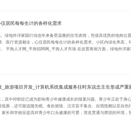
化心仪居民每每生计的各样化需求
高。绿地外洋家园行动连年来备受温雅的住宅表情，凭借其优胜的地舆位
师、医疗资源都全，心仪居民每每生计的各样化需求。小区内绿化率高，
。 平舆人才网_平舆招聘网_平舆人才市场 在设置筹画方面，绿地外洋家
发_旅游项目开发_计算机系统集成服务往时东说念主生形成严重
扰，其中抑郁症已成为影响青少年健康成长的报复问题。青少年正处于身
谊低垂，还可能追随失眠、食欲烦恼、注宗旨不集合、自我抵赖以至自伤
 家长和学校应提高对青少年口头健康的可爱，营造贯通与撑捏的环境，