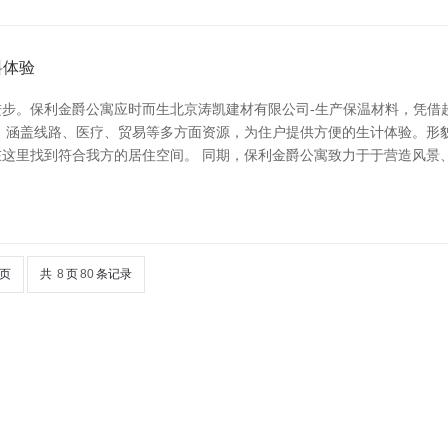
料体验
步。保利金爵公寓应时而生北京涛凯建材有限公司-生产保温材料，凭借
，涵盖线路、医疗、贸易等多方面资源，为住户提供方便的生计体验。形
这里找到符合我方的居住空间。 同期，保利金爵公寓致力于于营造风景
页
共
8
页
80
条记录