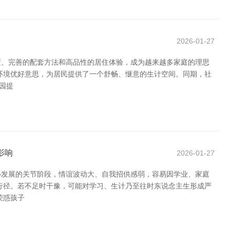
2026-01-27
置、完善的配套方法和高品性的居住体验，成为越来越多家庭的理思
环境优好意思，为居民提供了一个舒畅、惬意的生计空间。同期，社
园提
影响
2026-01-27
心发展的关节阶段，情谊波动大、自我招供感弱，容易因学业、家庭
行径。若不足时干豫，可能对学习、生计乃至往时东说念主生形成严
荧惑孩子