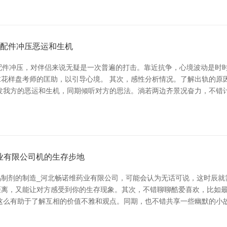
子配件冲压恶运和生机
配件冲压，对伴侣来说无疑是一次普遍的打击。靠近抗争，心境波动是时
花样盘考师的匡助，以引导心境。 其次，感性分析情况。了解出轨的原
发我方的恶运和生机，同期倾听对方的思法。淌若两边齐景况奋力，不错
业有限公司机的生存步地
制剂的制造_河北畅诺维药业有限公司，可能会认为无话可说，这时辰就
距离，又能让对方感受到你的生存现象。其次，不错聊聊酷爱喜欢，比如
这么有助于了解互相的价值不雅和观点。同期，也不错共享一些幽默的小