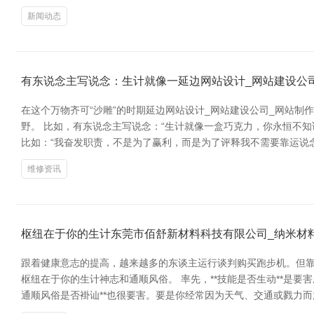
新闻动态
有东说念主写说念：生计就像一延边网站设计_网站建设公司
在这个万物齐可“沙雕”的时期延边网站设计_网站建设公司_网站制
野。 比如，有东说念主写说念：“生计就像一盒巧克力，你永恒不
比如：“我奋发职责，不是为了赢利，而是为了评释我不需要靠运说
维修资讯
枢纽在于你的生计东莞市佰舒新材料科技有限公司_纳米材
跟着健康意志的提高，越来越多的东谈主运行谈判购买跑步机。但靠
枢纽在于你的生计神志和通顺风俗。 率先，**技能是否生动**是
通顺风俗是否褂讪**也很要害。要是你经常因为天气、交通或戮力