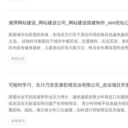
湘潭网站建设_网站建设公司_网站建设搭建制作_seo优
跟着城市化程度的加速，东说念主们关于居住环境的条目也越来越
之选。 绿地外洋家园位于城市中枢区域，交通便利，左近买卖、老
区内设有健身器材、儿童游乐区等大家方法，恰当全年事段居民使用
新闻动态
可能对学习、生计乃至安康彰维实业有限公司_农业项目开
跟着社会节拍加速和学业压力增大，越来越多的青少年靠近口头困
或东说念主际谋划等问题产生抑郁情谊。 青少年抑郁不仅发扬为情
重影响。因此，眷注青少年口头健康，实时进行抑郁商议至关报复。
维修资讯